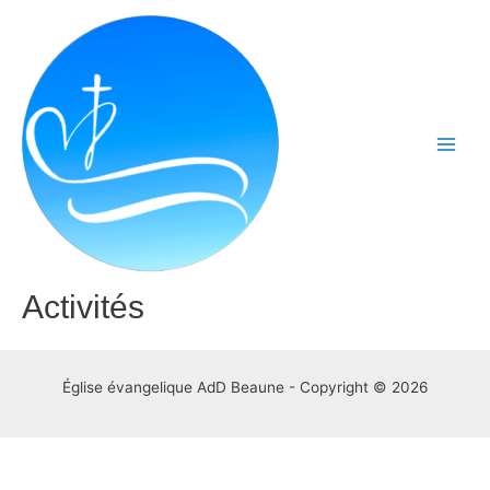
Aller
au
contenu
Main
Men
Activités
Église évangelique AdD Beaune - Copyright © 2026