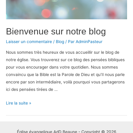
Bienvenue sur notre blog
Laisser un commentaire
/
Blog
/ Par
AdminPasteur
Nous sommes très heureux de vous accueillir sur le blog de
notre église. Vous trouverez sur ce blog des pensées bibliques
pour vous encourager dans votre quotidien. Nous sommes
convaincu que la Bible est la Parole de Dieu et qu’Il nous parle
encore par son intermédiaire, voilà pourquoi vous partagerons
ici des pensées tirées de …
Bienvenue
Lire la suite »
sur
notre
blog
Église évangelique AdD Beaune - Copyright © 2026